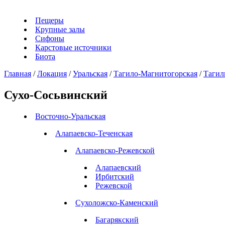
Пещеры
Крупные залы
Сифоны
Карстовые источники
Биота
Главная
/
Локация
/
Уральская
/
Тагило-Магнитогорская
/
Тагил
Сухо-Сосьвинский
Восточно-Уральская
Алапаевско-Теченская
Алапаевско-Режевской
Алапаевский
Ирбитский
Режевской
Сухоложско-Каменский
Багарякский