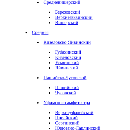
Средневишерский
Березовский
Верхнеязьвинский
Вишерский
Средняя
Кизеловско-Яйвинский
Губахинский
Кизеловский
Усьвинский
Яйвинский
Пашийско-Чусовской
Пашийский
Чусовской
Уфимского амфитеатра
Верхнеуфалейский
Приайский
Сергинский
Юрюзано-Лаклинский