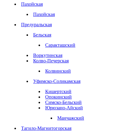
Пахойская
Пахойская
Предуральская
Бельская
Саракташский
Воркутинская
Колво-Печерская
Колвинский
Уфимско-Соликамская
Кишертский
Опокинский
Симско-Бельский
Юрюзано-Айский
Манчажский
Тагило-Магнитогорская