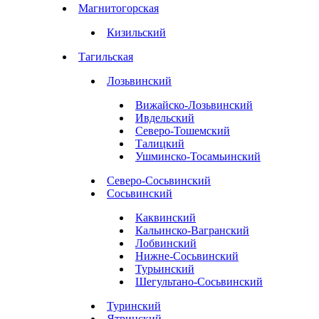
Магнитогорская
Кизильский
Тагильская
Лозьвинский
Вижайско-Лозьвинский
Ивдельский
Северо-Тошемский
Талицкий
Ушминско-Тосамьинский
Северо-Сосьвинский
Сосьвинский
Каквинский
Кальинско-Вагранский
Лобвинский
Нижне-Сосьвинский
Турьинский
Шегультано-Сосьвинский
Туринский
Ятринский