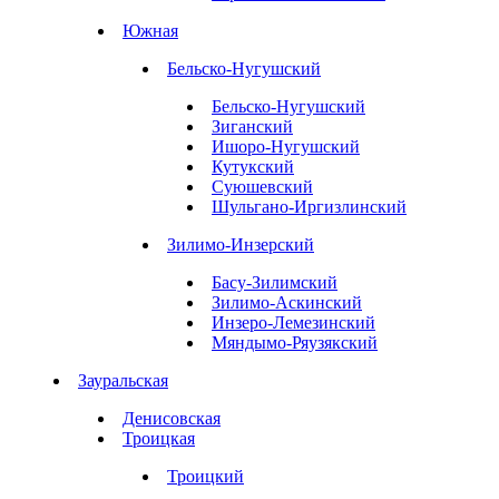
Южная
Бельско-Нугушский
Бельско-Нугушский
Зиганский
Ишоро-Нугушский
Кутукский
Суюшевский
Шульгано-Иргизлинский
Зилимо-Инзерский
Басу-Зилимский
Зилимо-Аскинский
Инзеро-Лемезинский
Мяндымо-Ряузякский
Зауральская
Денисовская
Троицкая
Троицкий