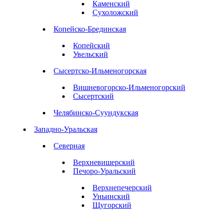
Каменский
Сухоложский
Копейско-Брединская
Копейский
Увельский
Сысертско-Ильменогорская
Вишневогорско-Ильменогорский
Сысертский
Челябинско-Суундукская
Западно-Уральская
Северная
Верхневишерский
Печоро-Уральский
Верхнепечерский
Уньинский
Щугорский