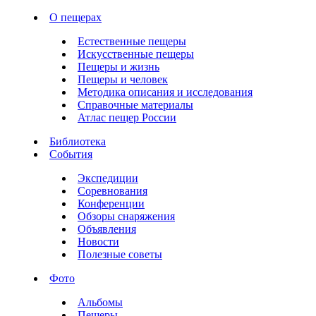
О пещерах
Естественные пещеры
Искусственные пещеры
Пещеры и жизнь
Пещеры и человек
Методика описания и исследования
Справочные материалы
Атлас пещер России
Библиотека
События
Экспедиции
Соревнования
Конференции
Обзоры снаряжения
Объявления
Новости
Полезные советы
Фото
Альбомы
Пещеры