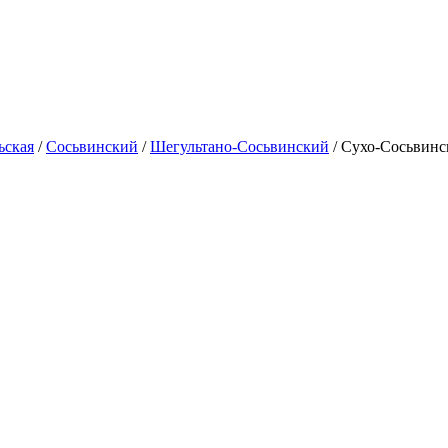
ьская
/
Сосьвинский
/
Шегультано-Сосьвинский
/
Сухо-Сосьвинс