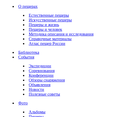
О пещерах
Естественные пещеры
Искусственные пещеры
Пещеры и жизнь
Пещеры и человек
Методика описания и исследования
Справочные материалы
Атлас пещер России
Библиотека
События
Экспедиции
Соревнования
Конференции
Обзоры снаряжения
Объявления
Новости
Полезные советы
Фото
Альбомы
Пещеры