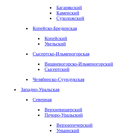
Багарякский
Каменский
Сухоложский
Копейско-Брединская
Копейский
Увельский
Сысертско-Ильменогорская
Вишневогорско-Ильменогорский
Сысертский
Челябинско-Суундукская
Западно-Уральская
Северная
Верхневишерский
Печоро-Уральский
Верхнепечерский
Уньинский