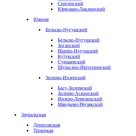
Сергинский
Юрюзано-Лаклинский
Южная
Бельско-Нугушский
Бельско-Нугушский
Зиганский
Ишоро-Нугушский
Кутукский
Суюшевский
Шульгано-Иргизлинский
Зилимо-Инзерский
Басу-Зилимский
Зилимо-Аскинский
Инзеро-Лемезинский
Мяндымо-Ряузякский
Зауральская
Денисовская
Троицкая