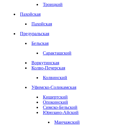
Троицкий
Пахойская
Пахойская
Предуральская
Бельская
Саракташский
Воркутинская
Колво-Печерская
Колвинский
Уфимско-Соликамская
Кишертский
Опокинский
Симско-Бельский
Юрюзано-Айский
Манчажский