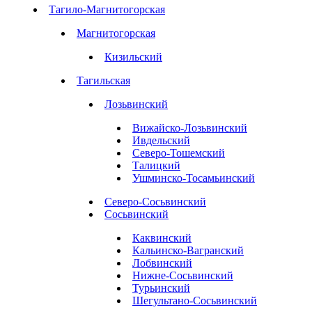
Тагило-Магнитогорская
Магнитогорская
Кизильский
Тагильская
Лозьвинский
Вижайско-Лозьвинский
Ивдельский
Северо-Тошемский
Талицкий
Ушминско-Тосамьинский
Северо-Сосьвинский
Сосьвинский
Каквинский
Кальинско-Вагранский
Лобвинский
Нижне-Сосьвинский
Турьинский
Шегультано-Сосьвинский