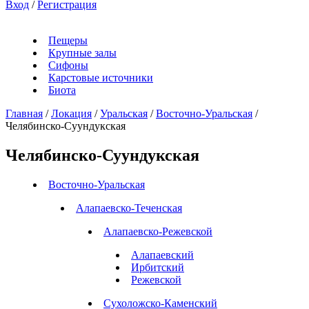
Вход
/
Регистрация
Пещеры
Крупные залы
Сифоны
Карстовые источники
Биота
Главная
/
Локация
/
Уральская
/
Восточно-Уральская
/
Челябинско-Суундукская
Челябинско-Суундукская
Восточно-Уральская
Алапаевско-Теченская
Алапаевско-Режевской
Алапаевский
Ирбитский
Режевской
Сухоложско-Каменский