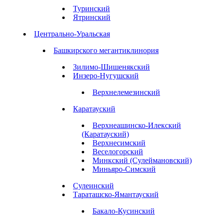
Туринский
Ятринский
Центрально-Уральская
Башкирского мегантиклинория
Зилимо-Шишенякский
Инзеро-Нугушский
Верхнелемезинский
Каратауский
Верхнеашинско-Илекский
(Каратауский)
Верхнесимский
Веселогорский
Минкский (Сулеймановский)
Миньяро-Симский
Сулеинский
Тараташско-Ямантауский
Бакало-Кусинский