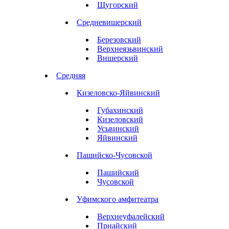
Щугорский
Средневишерский
Березовский
Верхнеязьвинский
Вишерский
Средняя
Кизеловско-Яйвинский
Губахинский
Кизеловский
Усьвинский
Яйвинский
Пашийско-Чусовской
Пашийский
Чусовской
Уфимского амфитеатра
Верхнеуфалейский
Приайский