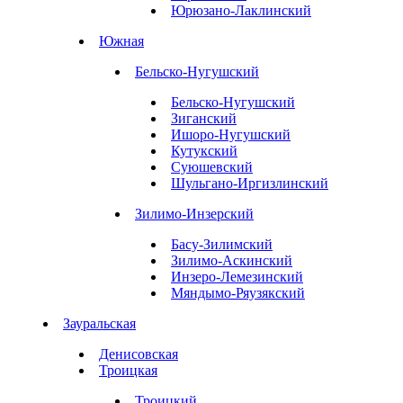
Юрюзано-Лаклинский
Южная
Бельско-Нугушский
Бельско-Нугушский
Зиганский
Ишоро-Нугушский
Кутукский
Суюшевский
Шульгано-Иргизлинский
Зилимо-Инзерский
Басу-Зилимский
Зилимо-Аскинский
Инзеро-Лемезинский
Мяндымо-Ряузякский
Зауральская
Денисовская
Троицкая
Троицкий