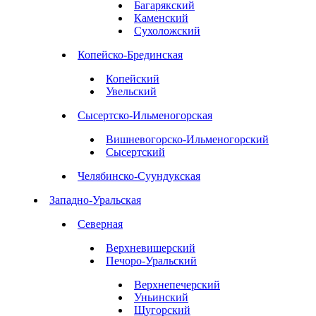
Багарякский
Каменский
Сухоложский
Копейско-Брединская
Копейский
Увельский
Сысертско-Ильменогорская
Вишневогорско-Ильменогорский
Сысертский
Челябинско-Суундукская
Западно-Уральская
Северная
Верхневишерский
Печоро-Уральский
Верхнепечерский
Уньинский
Щугорский