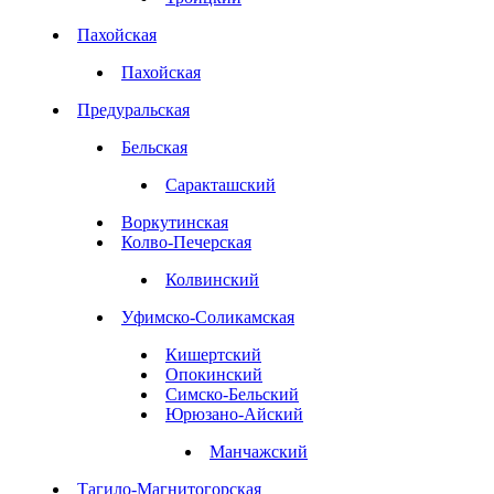
Пахойская
Пахойская
Предуральская
Бельская
Саракташский
Воркутинская
Колво-Печерская
Колвинский
Уфимско-Соликамская
Кишертский
Опокинский
Симско-Бельский
Юрюзано-Айский
Манчажский
Тагило-Магнитогорская