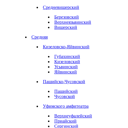
Средневишерский
Березовский
Верхнеязьвинский
Вишерский
Средняя
Кизеловско-Яйвинский
Губахинский
Кизеловский
Усьвинский
Яйвинский
Пашийско-Чусовской
Пашийский
Чусовской
Уфимского амфитеатра
Верхнеуфалейский
Приайский
Сергинский