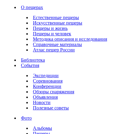
О пещерах
Естественные пещеры
Искусственные пещеры
Пещеры и жизнь
Пещеры и человек
Методика описания и исследования
Справочные материалы
Атлас пещер России
Библиотека
События
Экспедиции
Соревнования
Конференции
Обзоры снаряжения
Объявления
Новости
Полезные советы
Фото
Альбомы
Пещеры