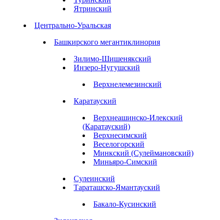
Ятринский
Центрально-Уральская
Башкирского мегантиклинория
Зилимо-Шишенякский
Инзеро-Нугушский
Верхнелемезинский
Каратауский
Верхнеашинско-Илекский
(Каратауский)
Верхнесимский
Веселогорский
Минкский (Сулеймановский)
Миньяро-Симский
Сулеинский
Тараташско-Ямантауский
Бакало-Кусинский