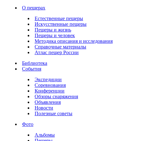
О пещерах
Естественные пещеры
Искусственные пещеры
Пещеры и жизнь
Пещеры и человек
Методика описания и исследования
Справочные материалы
Атлас пещер России
Библиотека
События
Экспедиции
Соревнования
Конференции
Обзоры снаряжения
Объявления
Новости
Полезные советы
Фото
Альбомы
Пещеры