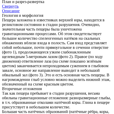
План и разрез-развертка
Свернуть
Описание
Геология и морфология
Пещера заложена в известняках верхней юры, находится в
реликтовом состоянии в стадии разрушения. Очевидно,
значительная часть пещеры была уничтожена
гравитационными процессами. Об этом свидетельствует
большое количество спелеогенных натёков на скальных
обнажениях вблизи входа в полость. Сам вход представляет
собой небольшое, почти прямоугольное в сечении отверстие
(фото 1), продолжающееся узким слабонаклонным
щелевидным 5-метровым лазом (фото 2). Правое (по ходу
движения) ответвление лаза (на схеме показано зелёным
цветом) заканчивается непроходимым сужением в глыбовом
завале, основное же направление выводит в небольшой
обвальный зал (фото 3). Это и есть основная часть пещеры. В
нагромождении глыб условно можно выделить нижний этаж,
обозначенный на схеме красным цветом.
Вторичные отложения
Так как пещера пребывает в стадии разрушения, весьма
обильны гравитационные отложения: разноразмерные глыбы,
в т.ч. образованные отколами натёчной коры. Глина в пещере
присутствует в небольшом количестве.
Большая часть натёчных образований (натёчные рёбра, коры,