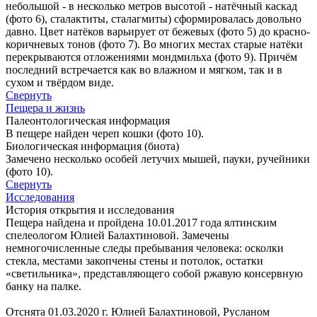
небольшой - в несколько метров высотой - натёчный каскад
(фото 6), сталактиты, сталагмиты) сформировалась довольно
давно. Цвет натёков варьирует от бежевых (фото 5) до красно-
коричневых тонов (фото 7). Во многих местах старые натёки
перекрываются отложениями мондмильха (фото 9). Причём
последний встречается как во влажном и мягком, так и в
сухом и твёрдом виде.
Свернуть
Пещера и жизнь
Палеонтологическая информация
В пещере найден череп кошки (фото 10).
Биологическая информация (биота)
Замечено несколько особей летучих мышей, пауки, ручейники
(фото 10).
Свернуть
Исследования
История открытия и исследования
Пещера найдена и пройдена 10.01.2017 года ялтинским
спелеологом Юлией Балахтиновой. Замечены
немногочисленные следы пребывания человека: осколки
стекла, местами закопчены стены и потолок, остатки
«светильника», представляющего собой ржавую консервную
банку на палке.
Отснята 01.03.2020 г. Юлией Балахтиновой, Русланом