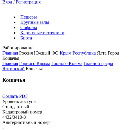
Вход
/
Регистрация
Пещеры
Крупные залы
Сифоны
Карстовые источники
Биота
Районирование
Главная
Россия
Южный ФО
Крым Республика
Ялта Город
Кошачья
Главная
Горного Крыма
Горного Крыма
Главной гряды
Ялтинский
Кошачья
Кошачья
Создать PDF
Уровень доступа
Стандартный
Кадастровый номер
4432/3410-3
Альтернативный номер
-