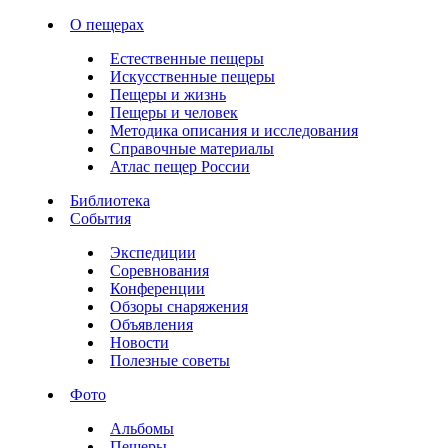
О пещерах
Естественные пещеры
Искусственные пещеры
Пещеры и жизнь
Пещеры и человек
Методика описания и исследования
Справочные материалы
Атлас пещер России
Библиотека
События
Экспедиции
Соревнования
Конференции
Обзоры снаряжения
Объявления
Новости
Полезные советы
Фото
Альбомы
Пещеры