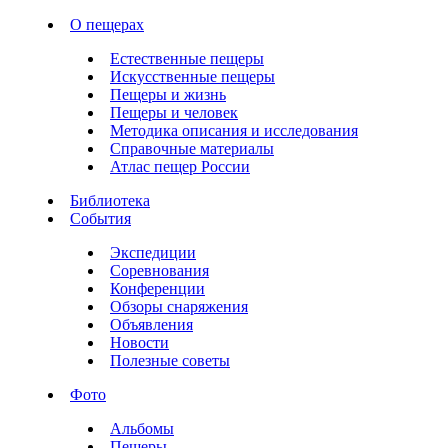
О пещерах
Естественные пещеры
Искусственные пещеры
Пещеры и жизнь
Пещеры и человек
Методика описания и исследования
Справочные материалы
Атлас пещер России
Библиотека
События
Экспедиции
Соревнования
Конференции
Обзоры снаряжения
Объявления
Новости
Полезные советы
Фото
Альбомы
Пещеры