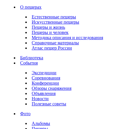
О пещерах
Естественные пещеры
Искусственные пещеры
Пещеры и жизнь
Пещеры и человек
Методика описания и исследования
Справочные материалы
Атлас пещер России
Библиотека
События
Экспедиции
Соревнования
Конференции
Обзоры снаряжения
Объявления
Новости
Полезные советы
Фото
Альбомы
Пещеры