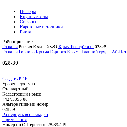
Пещеры
Крупные залы
Сифоны
Карстовые источники
Биота
Районирование
Главная
Россия
Южный ФО
Крым Республика
028-39
Главная
Горного Крыма
Горного Крыма
Главной гряды
Ай-Пет
028-39
Создать PDF
Уровень доступа
Стандартный
Кадастровый номер
4427/3355-86
Альтернативный номер
028-39
Развернуть все вкладки
Примечания
Номер по О.Перетятко 28-39-CPP