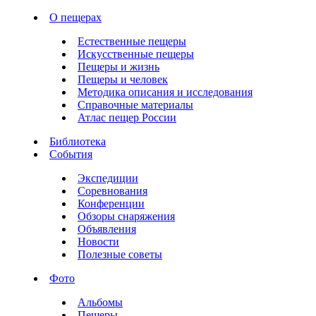
О пещерах
Естественные пещеры
Искусственные пещеры
Пещеры и жизнь
Пещеры и человек
Методика описания и исследования
Справочные материалы
Атлас пещер России
Библиотека
События
Экспедиции
Соревнования
Конференции
Обзоры снаряжения
Объявления
Новости
Полезные советы
Фото
Альбомы
Пещеры