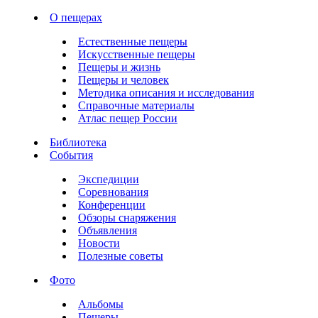
О пещерах
Естественные пещеры
Искусственные пещеры
Пещеры и жизнь
Пещеры и человек
Методика описания и исследования
Справочные материалы
Атлас пещер России
Библиотека
События
Экспедиции
Соревнования
Конференции
Обзоры снаряжения
Объявления
Новости
Полезные советы
Фото
Альбомы
Пещеры