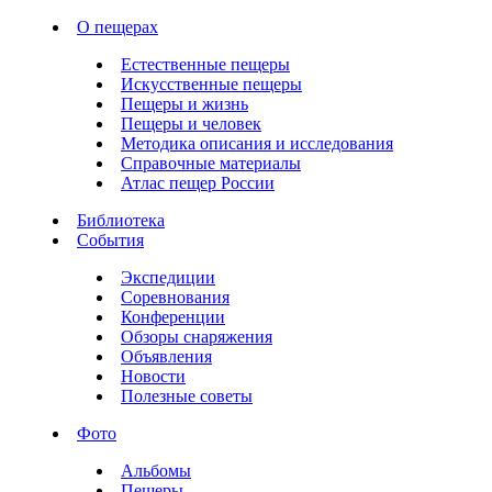
О пещерах
Естественные пещеры
Искусственные пещеры
Пещеры и жизнь
Пещеры и человек
Методика описания и исследования
Справочные материалы
Атлас пещер России
Библиотека
События
Экспедиции
Соревнования
Конференции
Обзоры снаряжения
Объявления
Новости
Полезные советы
Фото
Альбомы
Пещеры