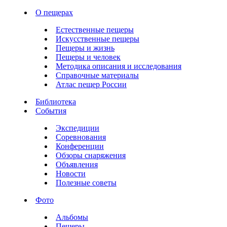
О пещерах
Естественные пещеры
Искусственные пещеры
Пещеры и жизнь
Пещеры и человек
Методика описания и исследования
Справочные материалы
Атлас пещер России
Библиотека
События
Экспедиции
Соревнования
Конференции
Обзоры снаряжения
Объявления
Новости
Полезные советы
Фото
Альбомы
Пещеры