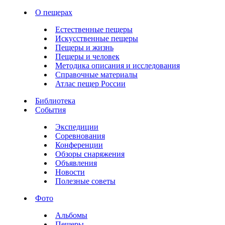
О пещерах
Естественные пещеры
Искусственные пещеры
Пещеры и жизнь
Пещеры и человек
Методика описания и исследования
Справочные материалы
Атлас пещер России
Библиотека
События
Экспедиции
Соревнования
Конференции
Обзоры снаряжения
Объявления
Новости
Полезные советы
Фото
Альбомы
Пещеры