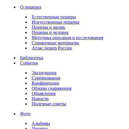
О пещерах
Естественные пещеры
Искусственные пещеры
Пещеры и жизнь
Пещеры и человек
Методика описания и исследования
Справочные материалы
Атлас пещер России
Библиотека
События
Экспедиции
Соревнования
Конференции
Обзоры снаряжения
Объявления
Новости
Полезные советы
Фото
Альбомы
Пещеры