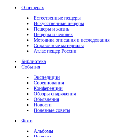
О пещерах
Естественные пещеры
Искусственные пещеры
Пещеры и жизнь
Пещеры и человек
Методика описания и исследования
Справочные материалы
Атлас пещер России
Библиотека
События
Экспедиции
Соревнования
Конференции
Обзоры снаряжения
Объявления
Новости
Полезные советы
Фото
Альбомы
Пещеры