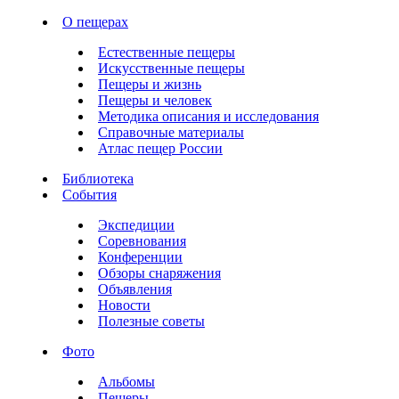
О пещерах
Естественные пещеры
Искусственные пещеры
Пещеры и жизнь
Пещеры и человек
Методика описания и исследования
Справочные материалы
Атлас пещер России
Библиотека
События
Экспедиции
Соревнования
Конференции
Обзоры снаряжения
Объявления
Новости
Полезные советы
Фото
Альбомы
Пещеры