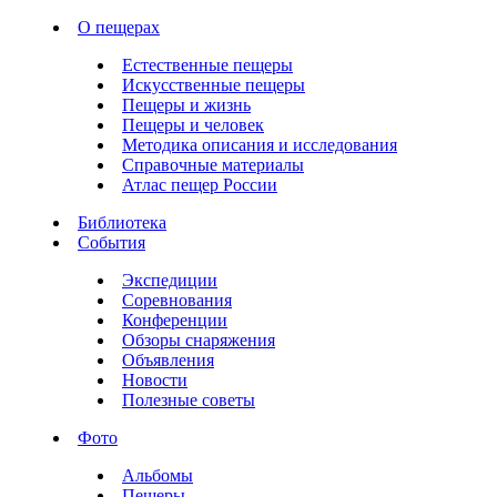
О пещерах
Естественные пещеры
Искусственные пещеры
Пещеры и жизнь
Пещеры и человек
Методика описания и исследования
Справочные материалы
Атлас пещер России
Библиотека
События
Экспедиции
Соревнования
Конференции
Обзоры снаряжения
Объявления
Новости
Полезные советы
Фото
Альбомы
Пещеры