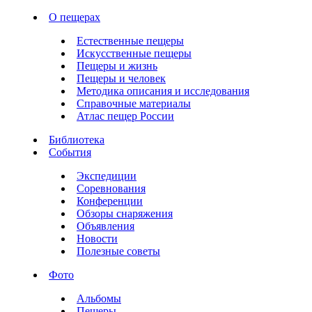
О пещерах
Естественные пещеры
Искусственные пещеры
Пещеры и жизнь
Пещеры и человек
Методика описания и исследования
Справочные материалы
Атлас пещер России
Библиотека
События
Экспедиции
Соревнования
Конференции
Обзоры снаряжения
Объявления
Новости
Полезные советы
Фото
Альбомы
Пещеры