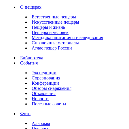
О пещерах
Естественные пещеры
Искусственные пещеры
Пещеры и жизнь
Пещеры и человек
Методика описания и исследования
Справочные материалы
Атлас пещер России
Библиотека
События
Экспедиции
Соревнования
Конференции
Обзоры снаряжения
Объявления
Новости
Полезные советы
Фото
Альбомы
Пещеры