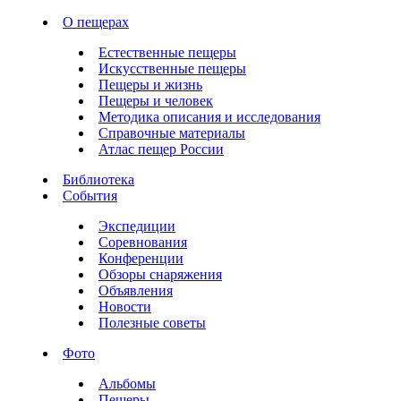
О пещерах
Естественные пещеры
Искусственные пещеры
Пещеры и жизнь
Пещеры и человек
Методика описания и исследования
Справочные материалы
Атлас пещер России
Библиотека
События
Экспедиции
Соревнования
Конференции
Обзоры снаряжения
Объявления
Новости
Полезные советы
Фото
Альбомы
Пещеры