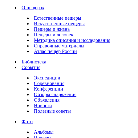
О пещерах
Естественные пещеры
Искусственные пещеры
Пещеры и жизнь
Пещеры и человек
Методика описания и исследования
Справочные материалы
Атлас пещер России
Библиотека
События
Экспедиции
Соревнования
Конференции
Обзоры снаряжения
Объявления
Новости
Полезные советы
Фото
Альбомы
Пещеры