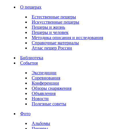
О пещерах
Естественные пещеры
Искусственные пещеры
Пещеры и жизнь
Пещеры и человек
Методика описания и исследования
Справочные материалы
Атлас пещер России
Библиотека
События
Экспедиции
Соревнования
Конференции
Обзоры снаряжения
Объявления
Новости
Полезные советы
Фото
Альбомы
Пещеры