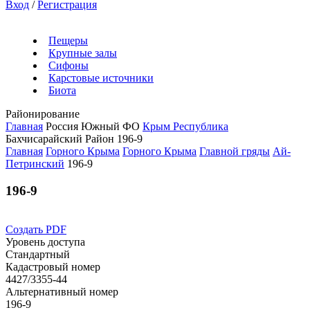
Вход
/
Регистрация
Пещеры
Крупные залы
Сифоны
Карстовые источники
Биота
Районирование
Главная
Россия
Южный ФО
Крым Республика
Бахчисарайский Район
196-9
Главная
Горного Крыма
Горного Крыма
Главной гряды
Ай-
Петринский
196-9
196-9
Создать PDF
Уровень доступа
Стандартный
Кадастровый номер
4427/3355-44
Альтернативный номер
196-9