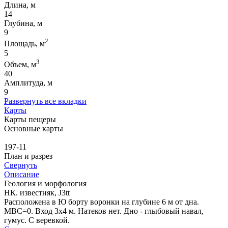
Длина, м
14
Глубина, м
9
2
Площадь, м
5
3
Объем, м
40
Амплитуда, м
9
Развернуть все вкладки
Карты
Карты пещеры
Основные карты
197-11
План и разрез
Свернуть
Описание
Геология и морфология
НК. известняк, J3tt
Расположена в Ю борту воронки на глубине 6 м от дна.
МВС=0. Вход 3х4 м. Натеков нет. Дно - глыбовый навал,
гумус. С веревкой.