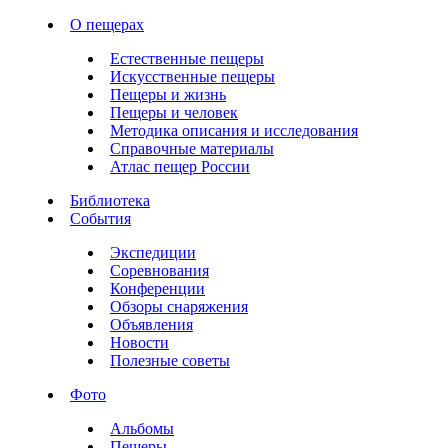
О пещерах
Естественные пещеры
Искусственные пещеры
Пещеры и жизнь
Пещеры и человек
Методика описания и исследования
Справочные материалы
Атлас пещер России
Библиотека
События
Экспедиции
Соревнования
Конференции
Обзоры снаряжения
Объявления
Новости
Полезные советы
Фото
Альбомы
Пещеры