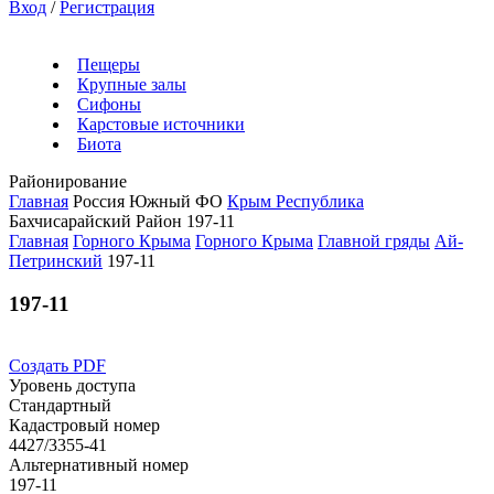
Вход
/
Регистрация
Пещеры
Крупные залы
Сифоны
Карстовые источники
Биота
Районирование
Главная
Россия
Южный ФО
Крым Республика
Бахчисарайский Район
197-11
Главная
Горного Крыма
Горного Крыма
Главной гряды
Ай-
Петринский
197-11
197-11
Создать PDF
Уровень доступа
Стандартный
Кадастровый номер
4427/3355-41
Альтернативный номер
197-11