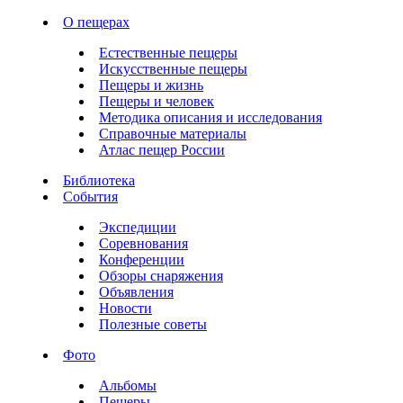
О пещерах
Естественные пещеры
Искусственные пещеры
Пещеры и жизнь
Пещеры и человек
Методика описания и исследования
Справочные материалы
Атлас пещер России
Библиотека
События
Экспедиции
Соревнования
Конференции
Обзоры снаряжения
Объявления
Новости
Полезные советы
Фото
Альбомы
Пещеры