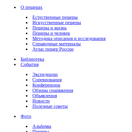
О пещерах
Естественные пещеры
Искусственные пещеры
Пещеры и жизнь
Пещеры и человек
Методика описания и исследования
Справочные материалы
Атлас пещер России
Библиотека
События
Экспедиции
Соревнования
Конференции
Обзоры снаряжения
Объявления
Новости
Полезные советы
Фото
Альбомы
Пещеры