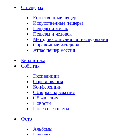
О пещерах
Естественные пещеры
Искусственные пещеры
Пещеры и жизнь
Пещеры и человек
Методика описания и исследования
Справочные материалы
Атлас пещер России
Библиотека
События
Экспедиции
Соревнования
Конференции
Обзоры снаряжения
Объявления
Новости
Полезные советы
Фото
Альбомы
Пещеры