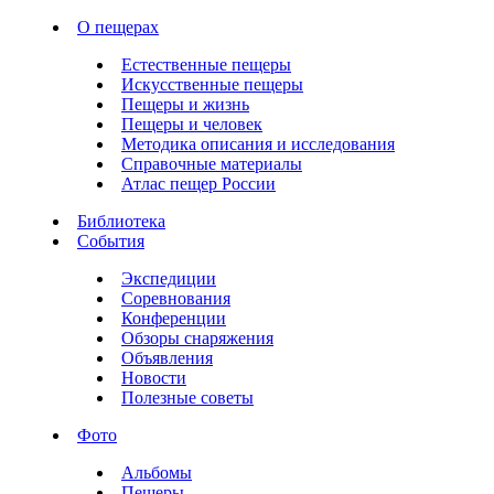
О пещерах
Естественные пещеры
Искусственные пещеры
Пещеры и жизнь
Пещеры и человек
Методика описания и исследования
Справочные материалы
Атлас пещер России
Библиотека
События
Экспедиции
Соревнования
Конференции
Обзоры снаряжения
Объявления
Новости
Полезные советы
Фото
Альбомы
Пещеры