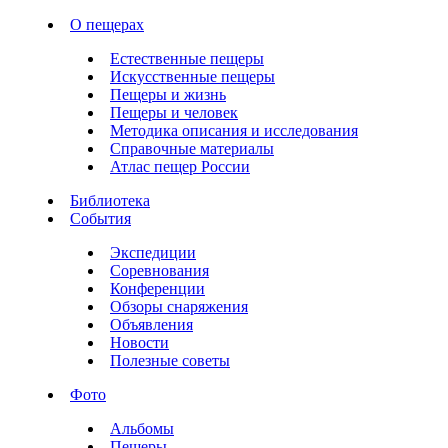
О пещерах
Естественные пещеры
Искусственные пещеры
Пещеры и жизнь
Пещеры и человек
Методика описания и исследования
Справочные материалы
Атлас пещер России
Библиотека
События
Экспедиции
Соревнования
Конференции
Обзоры снаряжения
Объявления
Новости
Полезные советы
Фото
Альбомы
Пещеры