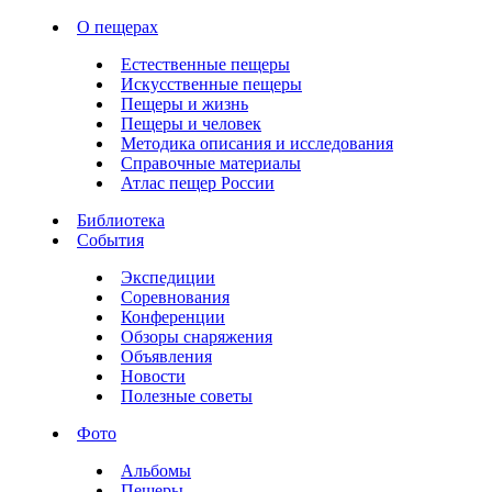
О пещерах
Естественные пещеры
Искусственные пещеры
Пещеры и жизнь
Пещеры и человек
Методика описания и исследования
Справочные материалы
Атлас пещер России
Библиотека
События
Экспедиции
Соревнования
Конференции
Обзоры снаряжения
Объявления
Новости
Полезные советы
Фото
Альбомы
Пещеры