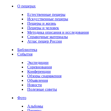
О пещерах
Естественные пещеры
Искусственные пещеры
Пещеры и жизнь
Пещеры и человек
Методика описания и исследования
Справочные материалы
Атлас пещер России
Библиотека
События
Экспедиции
Соревнования
Конференции
Обзоры снаряжения
Объявления
Новости
Полезные советы
Фото
Альбомы
Пещеры