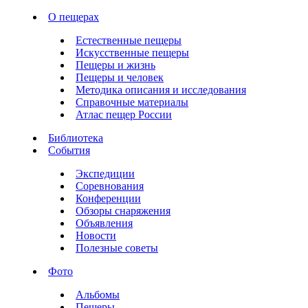
О пещерах
Естественные пещеры
Искусственные пещеры
Пещеры и жизнь
Пещеры и человек
Методика описания и исследования
Справочные материалы
Атлас пещер России
Библиотека
События
Экспедиции
Соревнования
Конференции
Обзоры снаряжения
Объявления
Новости
Полезные советы
Фото
Альбомы
Пещеры