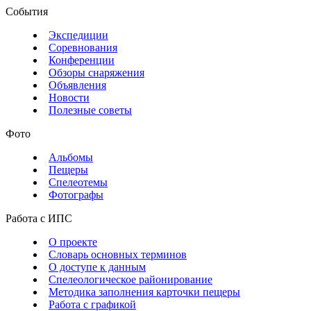
События
Экспедиции
Соревнования
Конференции
Обзоры снаряжения
Объявления
Новости
Полезные советы
Фото
Альбомы
Пещеры
Спелеотемы
Фотографы
Работа с ИПС
О проекте
Словарь основных терминов
О доступе к данным
Спелеологическое районирование
Методика заполнения карточки пещеры
Работа с графикой