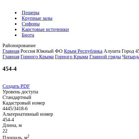
Пещеры
Крупные залы
Сифоны
Карстовые источники
Биота
Районирование
Главная
Россия
Южный ФО
Крым Республика
Алушта Город
4
Главная
Горного Крыма
Горного Крыма
Главной гряды
Чатырд
454-4
Создать PDF
Уровень доступа
Стандартный
Кадастровый номер
4445/3418-6
Альтернативный номер
454-4
Длина, м
22
2
Площадь, м