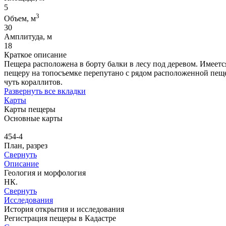
5
3
Объем, м
30
Амплитуда, м
18
Краткое описание
Пещера расположена в борту балки в лесу под деревом. Имеетс
пещеру на топосъемке перепутано с рядом расположенной пещеро
чуть кораллитов.
Развернуть все вкладки
Карты
Карты пещеры
Основные карты
454-4
План, разрез
Свернуть
Описание
Геология и морфология
НК.
Свернуть
Исследования
История открытия и исследования
Регистрация пещеры в Кадастре