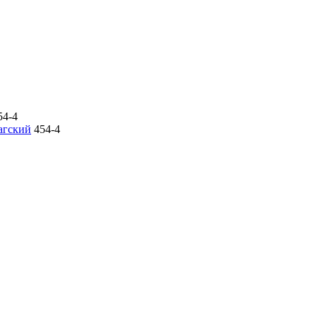
54-4
агский
454-4