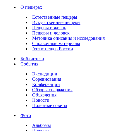
О пещерах
Естественные пещеры
Искусственные пещеры
Пещеры и жизнь
Пещеры и человек
Методика описания и исследования
Справочные материалы
Атлас пещер России
Библиотека
События
Экспедиции
Соревнования
Конференции
Обзоры снаряжения
Объявления
Новости
Полезные советы
Фото
Альбомы
Пещеры