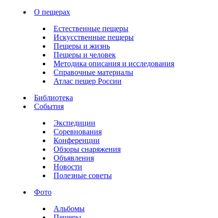
О пещерах
Естественные пещеры
Искусственные пещеры
Пещеры и жизнь
Пещеры и человек
Методика описания и исследования
Справочные материалы
Атлас пещер России
Библиотека
События
Экспедиции
Соревнования
Конференции
Обзоры снаряжения
Объявления
Новости
Полезные советы
Фото
Альбомы
Пещеры