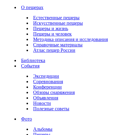
О пещерах
Естественные пещеры
Искусственные пещеры
Пещеры и жизнь
Пещеры и человек
Методика описания и исследования
Справочные материалы
Атлас пещер России
Библиотека
События
Экспедиции
Соревнования
Конференции
Обзоры снаряжения
Объявления
Новости
Полезные советы
Фото
Альбомы
Пещеры