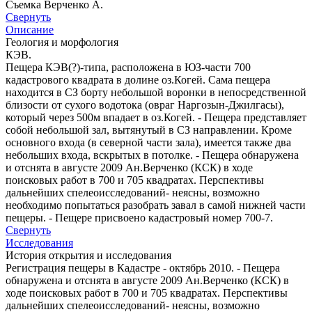
Съемка Верченко А.
Свернуть
Описание
Геология и морфология
КЭВ.
Пещера КЭВ(?)-типа, расположена в ЮЗ-части 700
кадастрового квадрата в долине оз.Когей. Сама пещера
находится в СЗ борту небольшой воронки в непосредственной
близости от сухого водотока (овраг Наргозын-Джилгасы),
который через 500м впадает в оз.Когей. - Пещера представляет
собой небольшой зал, вытянутый в СЗ направлении. Кроме
основного входа (в северной части зала), имеется также два
небольших входа, вскрытых в потолке. - Пещера обнаружена
и отснята в августе 2009 Ан.Верченко (КСК) в ходе
поисковых работ в 700 и 705 квадратах. Перспективы
дальнейших спелеоисследований- неясны, возможно
необходимо попытаться разобрать завал в самой нижней части
пещеры. - Пещере присвоено кадастровый номер 700-7.
Свернуть
Исследования
История открытия и исследования
Регистрация пещеры в Кадастре - октябрь 2010. - Пещера
обнаружена и отснята в августе 2009 Ан.Верченко (КСК) в
ходе поисковых работ в 700 и 705 квадратах. Перспективы
дальнейших спелеоисследований- неясны, возможно