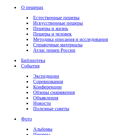
О пещерах
Естественные пещеры
Искусственные пещеры
Пещеры и жизнь
Пещеры и человек
Методика описания и исследования
Справочные материалы
Атлас пещер России
Библиотека
События
Экспедиции
Соревнования
Конференции
Обзоры снаряжения
Объявления
Новости
Полезные советы
Фото
Альбомы
Пещеры