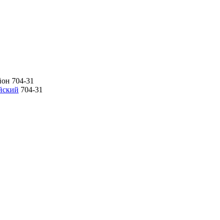
йон
704-31
йский
704-31