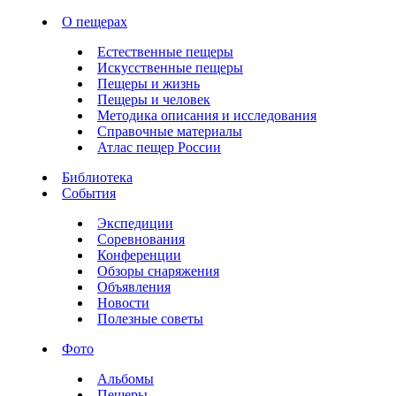
О пещерах
Естественные пещеры
Искусственные пещеры
Пещеры и жизнь
Пещеры и человек
Методика описания и исследования
Справочные материалы
Атлас пещер России
Библиотека
События
Экспедиции
Соревнования
Конференции
Обзоры снаряжения
Объявления
Новости
Полезные советы
Фото
Альбомы
Пещеры