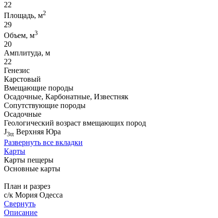
22
2
Площадь, м
29
3
Объем, м
20
Амплитуда, м
22
Генезис
Карстовый
Вмещающие породы
Осадочные, Карбонатные, Известняк
Сопутствующие породы
Осадочные
Геологический возраст вмещающих пород
J
Верхняя Юра
3tt
Развернуть все вкладки
Карты
Карты пещеры
Основные карты
План и разрез
с/к Мория Одесса
Свернуть
Описание