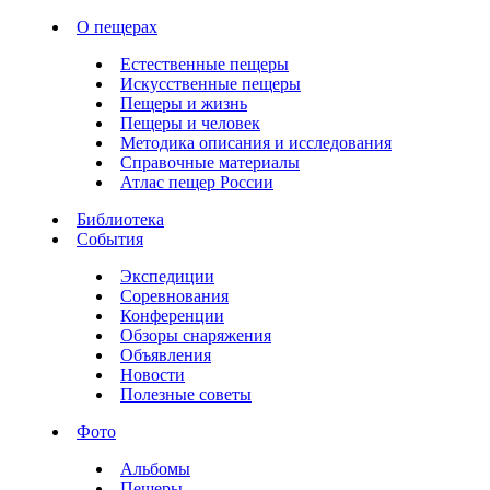
О пещерах
Естественные пещеры
Искусственные пещеры
Пещеры и жизнь
Пещеры и человек
Методика описания и исследования
Справочные материалы
Атлас пещер России
Библиотека
События
Экспедиции
Соревнования
Конференции
Обзоры снаряжения
Объявления
Новости
Полезные советы
Фото
Альбомы
Пещеры