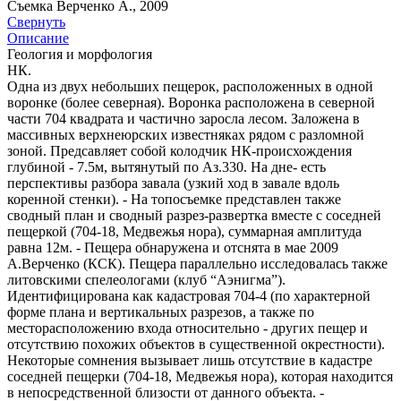
Съемка Верченко А., 2009
Свернуть
Описание
Геология и морфология
НК.
Одна из двух небольших пещерок, расположенных в одной
воронке (более северная). Воронка расположена в северной
части 704 квадрата и частично заросла лесом. Заложена в
массивных верхнеюрских известняках рядом с разломной
зоной. Предсавляет собой колодчик НК-происхождения
глубиной - 7.5м, вытянутый по Аз.330. На дне- есть
перспективы разбора завала (узкий ход в завале вдоль
коренной стенки). - На топосъемке представлен также
сводный план и сводный разрез-развертка вместе с соседней
пещеркой (704-18, Медвежья нора), суммарная амплитуда
равна 12м. - Пещера обнаружена и отснята в мае 2009
А.Верченко (КСК). Пещера параллельно исследовалась также
литовскими спелеологами (клуб “Аэнигма”).
Идентифицирована как кадастровая 704-4 (по характерной
форме плана и вертикальных разрезов, а также по
месторасположению входа относительно - других пещер и
отсутствию похожих объектов в существенной окрестности).
Некоторые сомнения вызывает лишь отсутствие в кадастре
соседней пещерки (704-18, Медвежья нора), которая находится
в непосредственной близости от данного объекта. -