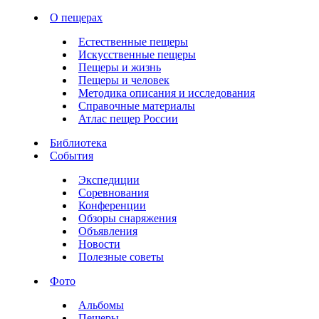
О пещерах
Естественные пещеры
Искусственные пещеры
Пещеры и жизнь
Пещеры и человек
Методика описания и исследования
Справочные материалы
Атлас пещер России
Библиотека
События
Экспедиции
Соревнования
Конференции
Обзоры снаряжения
Объявления
Новости
Полезные советы
Фото
Альбомы
Пещеры