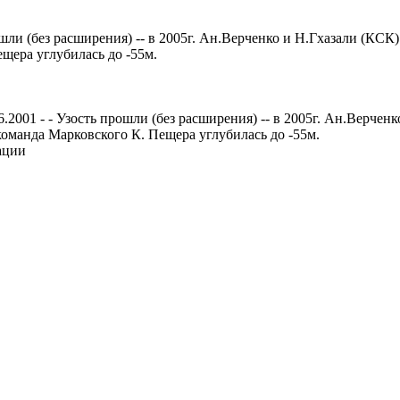
ошли (без расширения) -- в 2005г. Ан.Верченко и Н.Гхазали (КС
ещера углубилась до -55м.
001 - - Узость прошли (без расширения) -- в 2005г. Ан.Верченк
 команда Марковского К. Пещера углубилась до -55м.
ации