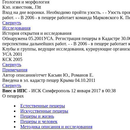
Геология и морфология
Кэп. известняк, J3tt
Вход на дне воронки. Необходимо пройти узость. - - Узость пр
работ. - - В 2006 - в пещере работает команда Марковского К. П
Свернуть
Исследования
История открытия и исследования
Обнаружена 05.2001УСА. Регистрация пещеры в Кадастре 30.06.2
перспективы дальнейших работ. - - В 2006 - в пещере работает
Клубы и группы, ведущие исследования, курирующие организ
УСА 2001
КСК 2005
Свернуть
Примечания
Автор описания/отчет Касьян Ю., Романов Е.
Введена в эл. кадастр пещер Крыма 04.10.2011
Свернуть
Внес в ИПС
- ИСК Симферополь 12 января 2017 в 00:38
О пещерах
Естественные пещеры
Искусственные пещеры
Пещеры и жизнь
Пещеры и человек
Методика описания и исследования