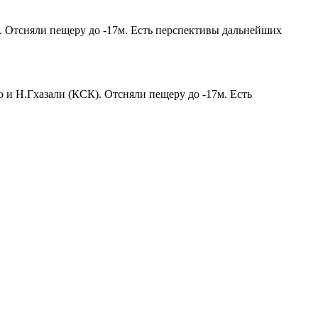
К). Отсняли пещеру до -17м. Есть перспективы дальнейших
о и Н.Гхазали (КСК). Отсняли пещеру до -17м. Есть