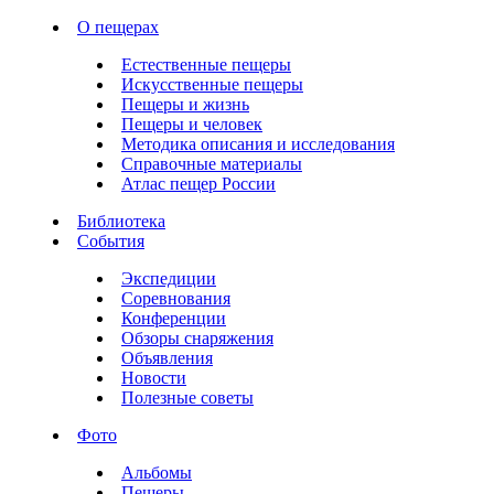
О пещерах
Естественные пещеры
Искусственные пещеры
Пещеры и жизнь
Пещеры и человек
Методика описания и исследования
Справочные материалы
Атлас пещер России
Библиотека
События
Экспедиции
Соревнования
Конференции
Обзоры снаряжения
Объявления
Новости
Полезные советы
Фото
Альбомы
Пещеры