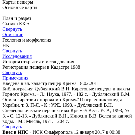
Карты пещеры
Основные карты
План и разрез
Съемка ККЭ
Свернуть
Описание
Геология и морфология
НК.
Свернуть
Исследования
История открытия и исследования
Регистрация пещеры в Кадастре 1988
Свернуть
Примечания
Введена в эл. кадастр пещер Крыма 18.02.2011
Библиография: Дублянский В.Н. Карстовые пещеры и шахты
Горного Крыма. - Л.: Наука, 1977. - 182 с. - Дублянський В.М.
Описи карстових порожнин Криму// Геогр. енциклопедія
України, т. 3. П-Я. - К.: УРЕ, 1993. - Дублянский В.Н.
Спелеологические перспективы Крыма// Вест. УСА, 1993, №
3. - С. 12-13. - Дублянский В.Н., Илюхин В.В. Вслед за каплей
воды. - М.: Мысль, 1971. - 204 с.
Свернуть
Внес в ИПС
- ИСК Симферополь 12 января 2017 в 00:38