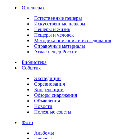
О пещерах
Естественные пещеры
Искусственные пещеры
Пещеры и жизнь
Пещеры и человек
Методика описания и исследования
Справочные материалы
Атлас пещер России
Библиотека
События
Экспедиции
Соревнования
Конференции
Обзоры снаряжения
Объявления
Новости
Полезные советы
Фото
Альбомы
Пещеры