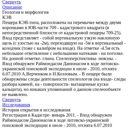
Свернуть
Описание
Геология и морфология
КЭВ
Пещера КЭВ-типа, расположена на перемычке между двумя
воронками в ЮВ-части 709 - кадастрового квадрата (в
непосредственной близости от кадастровой пещеры 709-25).
Вход представляет - собой вертикальную узкую наклонную
щель (с узостью на -2м), переходящую на -5м в вертикальный -
колодчик (тоже с калибром на входе). На отметке -4.5м есть
небольшое ответвление с небольшими натеками - на потолке.
На донной отметке- глина. Спелеоперспективы- неясны. -
Вход обнаружен Раймондасом Данюнасом в ходе литовско-
украинской поисковой экспедиции в июле - 2010, отснята
6.07.2010 А.Верченком и Н.Козловым. - В пещере были
обнаружены следы деятельности спелеологов (на входе- следы
разбора камней, на - поверхности- вытащенные куски
кальцита), но никаких упоминаний о данном спелеообъекте
не выявлено.
Свернуть
Исследования
История открытия и исследования
Регистрация в Кадастре- январь 2011. - Вход обнаружен
Раймондасом Данюнасом в ходе литовско-украинской
поисковой экспедиции в июле - 2010, отснята 6.07.2010