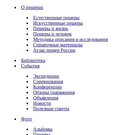
О пещерах
Естественные пещеры
Искусственные пещеры
Пещеры и жизнь
Пещеры и человек
Методика описания и исследования
Справочные материалы
Атлас пещер России
Библиотека
События
Экспедиции
Соревнования
Конференции
Обзоры снаряжения
Объявления
Новости
Полезные советы
Фото
Альбомы
Пещеры