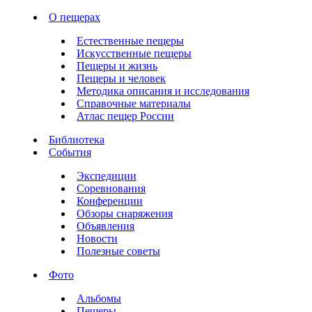
О пещерах
Естественные пещеры
Искусственные пещеры
Пещеры и жизнь
Пещеры и человек
Методика описания и исследования
Справочные материалы
Атлас пещер России
Библиотека
События
Экспедиции
Соревнования
Конференции
Обзоры снаряжения
Объявления
Новости
Полезные советы
Фото
Альбомы
Пещеры