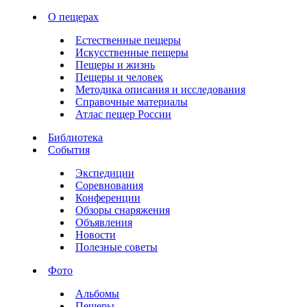
О пещерах
Естественные пещеры
Искусственные пещеры
Пещеры и жизнь
Пещеры и человек
Методика описания и исследования
Справочные материалы
Атлас пещер России
Библиотека
События
Экспедиции
Соревнования
Конференции
Обзоры снаряжения
Объявления
Новости
Полезные советы
Фото
Альбомы
Пещеры