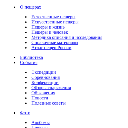
О пещерах
Естественные пещеры
Искусственные пещеры
Пещеры и жизнь
Пещеры и человек
Методика описания и исследования
Справочные материалы
Атлас пещер России
Библиотека
События
Экспедиции
Соревнования
Конференции
Обзоры снаряжения
Объявления
Новости
Полезные советы
Фото
Альбомы
Пещеры