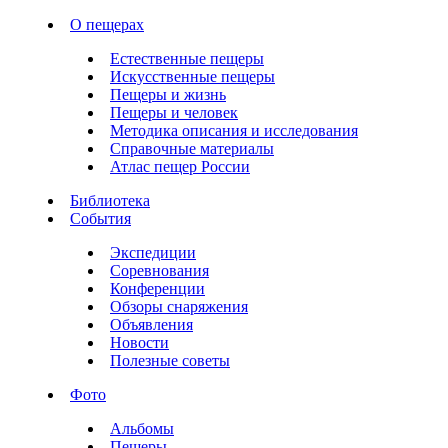
О пещерах
Естественные пещеры
Искусственные пещеры
Пещеры и жизнь
Пещеры и человек
Методика описания и исследования
Справочные материалы
Атлас пещер России
Библиотека
События
Экспедиции
Соревнования
Конференции
Обзоры снаряжения
Объявления
Новости
Полезные советы
Фото
Альбомы
Пещеры