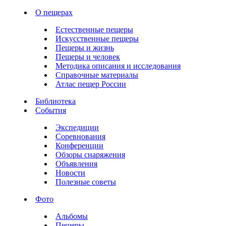
О пещерах
Естественные пещеры
Искусственные пещеры
Пещеры и жизнь
Пещеры и человек
Методика описания и исследования
Справочные материалы
Атлас пещер России
Библиотека
События
Экспедиции
Соревнования
Конференции
Обзоры снаряжения
Объявления
Новости
Полезные советы
Фото
Альбомы
Пещеры