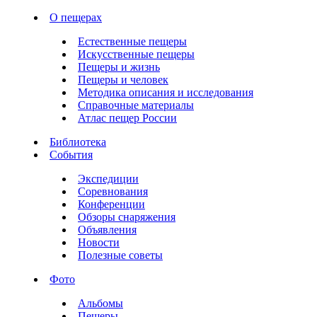
О пещерах
Естественные пещеры
Искусственные пещеры
Пещеры и жизнь
Пещеры и человек
Методика описания и исследования
Справочные материалы
Атлас пещер России
Библиотека
События
Экспедиции
Соревнования
Конференции
Обзоры снаряжения
Объявления
Новости
Полезные советы
Фото
Альбомы
Пещеры