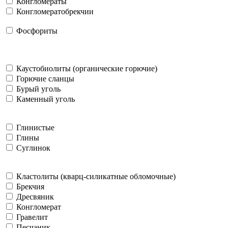
Конгломераты
Конгломератобрекчии
Фосфориты
Каустобиолиты (органические горючие)
Горючие сланцы
Бурый уголь
Каменный уголь
Глинистые
Глины
Суглинок
Кластолиты (кварц-силикатные обломочные)
Брекчия
Дресвяник
Конгломерат
Гравелит
Песчаник