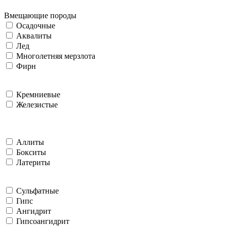
Вмещающие породы
Осадочные
Аквалиты
Лед
Многолетняя мерзлота
Фирн
Кремниевые
Железистые
Аллиты
Бокситы
Латериты
Сульфатные
Гипс
Ангидрит
Гипсоангидрит