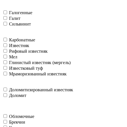
Галогенные
Галит
Сильвинит
Карбонатные
Известняк
Рифовый известняк
Мел
Глинистый известняк (мергель)
Известковый туф
Мраморизованный известняк
Доломитизированный известняк
Доломит
Обломочные
Брекчии