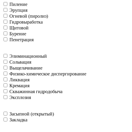
Пиление
Эрупция
Огневой (пиролиз)
Гидровыработка
Щитовой
Бурение
Пенетрация
Элиминационный
Сольвация
Выщелачивание
Физико-химическое диспергирование
Ликвация
Кремация
Скважинная гидродобыча
Эксплозия
Засыпной (открытый)
Закладка