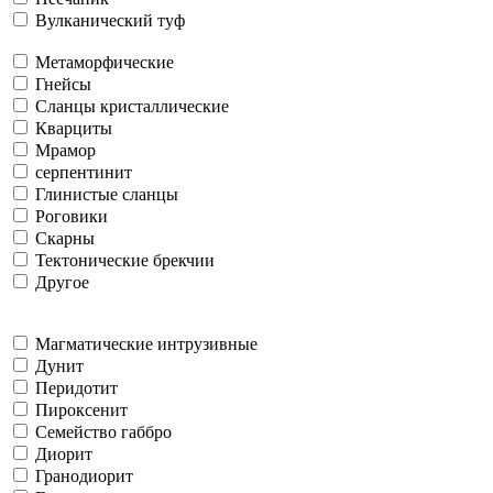
Вулканический туф
Метаморфические
Гнейсы
Сланцы кристаллические
Кварциты
Мрамор
серпентинит
Глинистые сланцы
Роговики
Скарны
Тектонические брекчии
Другое
Магматические интрузивные
Дунит
Перидотит
Пироксенит
Семейство габбро
Диорит
Гранодиорит