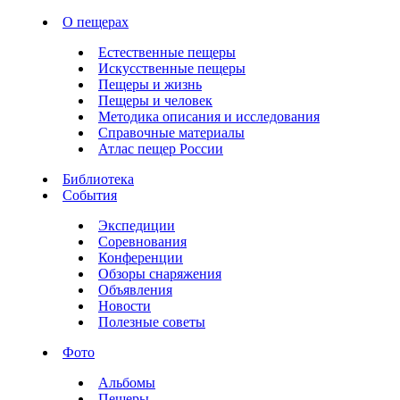
О пещерах
Естественные пещеры
Искусственные пещеры
Пещеры и жизнь
Пещеры и человек
Методика описания и исследования
Справочные материалы
Атлас пещер России
Библиотека
События
Экспедиции
Соревнования
Конференции
Обзоры снаряжения
Объявления
Новости
Полезные советы
Фото
Альбомы
Пещеры