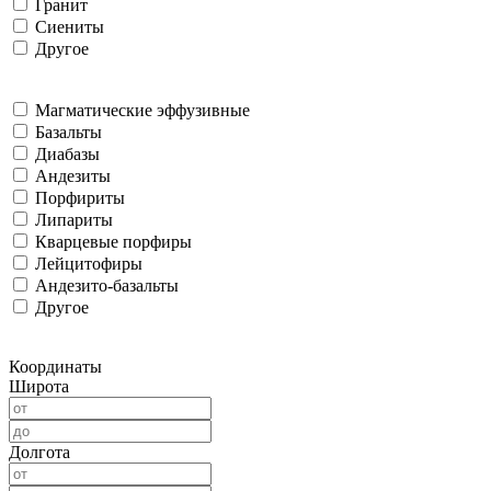
Гранит
Сиениты
Другое
Магматические эффузивные
Базальты
Диабазы
Андезиты
Порфириты
Липариты
Кварцевые порфиры
Лейцитофиры
Андезито-базальты
Другое
Координаты
Широта
Долгота