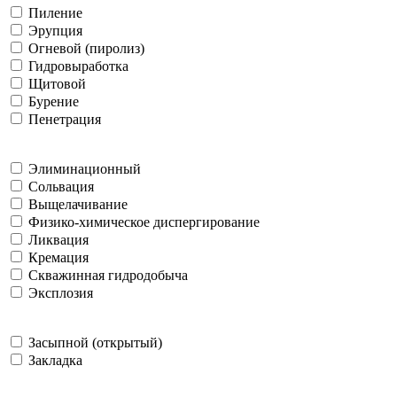
Пиление
Эрупция
Огневой (пиролиз)
Гидровыработка
Щитовой
Бурение
Пенетрация
Элиминационный
Сольвация
Выщелачивание
Физико-химическое диспергирование
Ликвация
Кремация
Скважинная гидродобыча
Эксплозия
Засыпной (открытый)
Закладка