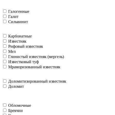
Галогенные
Галит
Сильвинит
Карбонатные
Известняк
Рифовый известняк
Мел
Глинистый известняк (мергель)
Известковый туф
Мраморизованный известняк
Доломитизированный известняк
Доломит
Обломочные
Брекчии