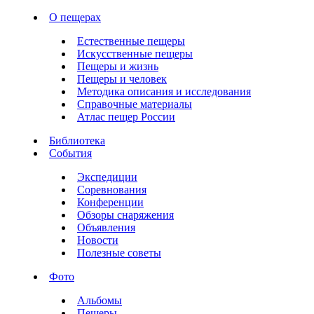
О пещерах
Естественные пещеры
Искусственные пещеры
Пещеры и жизнь
Пещеры и человек
Методика описания и исследования
Справочные материалы
Атлас пещер России
Библиотека
События
Экспедиции
Соревнования
Конференции
Обзоры снаряжения
Объявления
Новости
Полезные советы
Фото
Альбомы
Пещеры