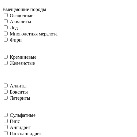
Вмещающие породы
Осадочные
Аквалиты
Лед
Многолетняя мерзлота
Фирн
Кремниевые
Железистые
Аллиты
Бокситы
Латериты
Сульфатные
Гипс
Ангидрит
Гипсоангидрит