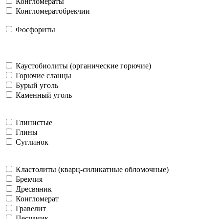
Конгломераты
Конгломератобрекчии
Фосфориты
Каустобиолиты (органические горючие)
Горючие сланцы
Бурый уголь
Каменный уголь
Глинистые
Глины
Суглинок
Кластолиты (кварц-силикатные обломочные)
Брекчия
Дресвяник
Конгломерат
Гравелит
Песчаник