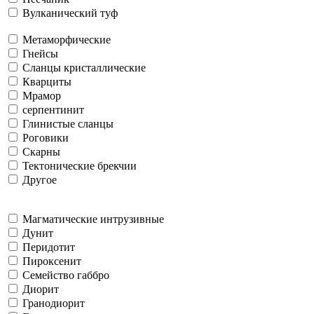
Вулканический туф
Метаморфические
Гнейсы
Сланцы кристаллические
Кварциты
Мрамор
серпентинит
Глинистые сланцы
Роговики
Скарны
Тектонические брекчии
Другое
Магматические интрузивные
Дунит
Перидотит
Пироксенит
Семейство габбро
Диорит
Гранодиорит