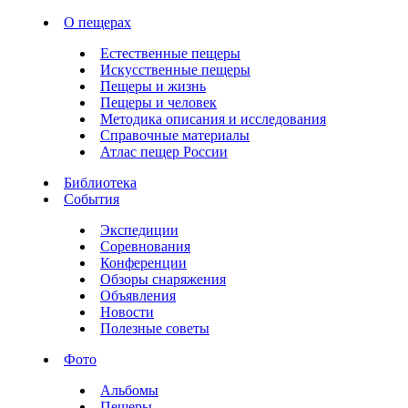
О пещерах
Естественные пещеры
Искусственные пещеры
Пещеры и жизнь
Пещеры и человек
Методика описания и исследования
Справочные материалы
Атлас пещер России
Библиотека
События
Экспедиции
Соревнования
Конференции
Обзоры снаряжения
Объявления
Новости
Полезные советы
Фото
Альбомы
Пещеры