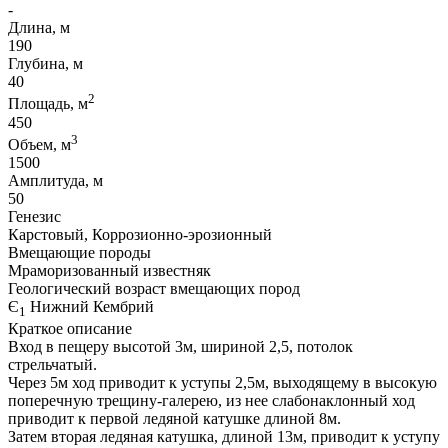
-
Длина, м
190
Глубина, м
40
2
Площадь, м
450
3
Объем, м
1500
Амплитуда, м
50
Генезис
Карстовый, Коррозионно-эрозионный
Вмещающие породы
Мраморизованный известняк
Геологический возраст вмещающих пород
Є
Нижний Кембрий
1
Краткое описание
Вход в пещеру высотой 3м, шириной 2,5, потолок
стрельчатый.
Через 5м ход приводит к уступы 2,5м, выходящему в высокую
поперечную трещину-галерею, из нее слабонаклонный ход
приводит к первой ледяной катушке длиной 8м.
Затем вторая ледяная катушка, длиной 13м, приводит к уступу