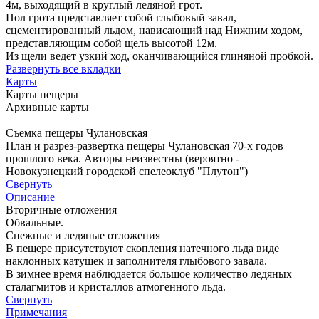
4м, выходящий в круглый ледяной грот.
Пол грота представляет собой глыбовый завал,
сцементированный льдом, нависающий над Нижним ходом,
представляющим собой щель высотой 12м.
Из щели ведет узкий ход, оканчивающийся глиняной пробкой.
Развернуть все вкладки
Карты
Карты пещеры
Архивные карты
Съемка пещеры Чулановская
План и разрез-развертка пещеры Чулановская 70-х годов
прошлого века. Авторы неизвестны (вероятно -
Новокузнецкий городской спелеоклуб "Плутон")
Свернуть
Описание
Вторичные отложения
Обвальные.
Снежные и ледяные отложения
В пещере присутствуют скопления натечного льда виде
наклонных катушек и заполнителя глыбового завала.
В зимнее время наблюдается большое количество ледяных
сталагмитов и кристаллов атмогенного льда.
Свернуть
Примечания