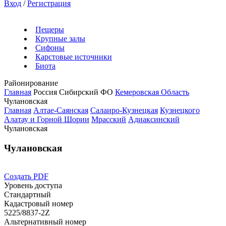
Вход
/
Регистрация
Пещеры
Крупные залы
Сифоны
Карстовые источники
Биота
Районирование
Главная
Россия
Сибирский ФО
Кемеровская Область
Чулановская
Главная
Алтае-Саянская
Салаиро-Кузнецкая
Кузнецкого
Алатау и Горной Шории
Мрасский
Адиаксинский
Чулановская
Чулановская
Создать PDF
Уровень доступа
Стандартный
Кадастровый номер
5225/8837-2Z
Альтернативный номер