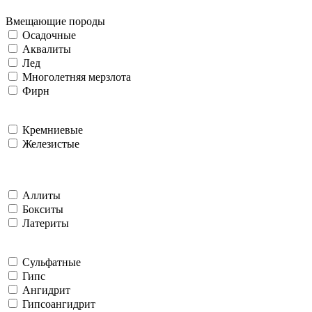
Вмещающие породы
Осадочные
Аквалиты
Лед
Многолетняя мерзлота
Фирн
Кремниевые
Железистые
Аллиты
Бокситы
Латериты
Сульфатные
Гипс
Ангидрит
Гипсоангидрит