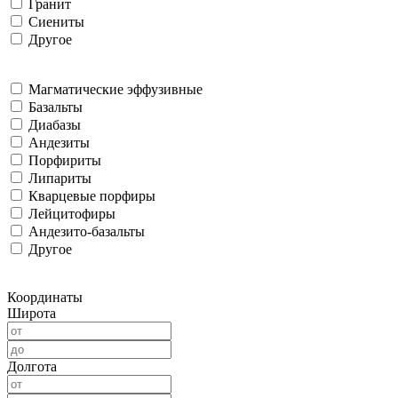
Гранит
Сиениты
Другое
Магматические эффузивные
Базальты
Диабазы
Андезиты
Порфириты
Липариты
Кварцевые порфиры
Лейцитофиры
Андезито-базальты
Другое
Координаты
Широта
Долгота