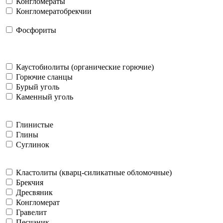
Конгломераты
Конгломератобрекчии
Фосфориты
Каустобиолиты (органические горючие)
Горючие сланцы
Бурый уголь
Каменный уголь
Глинистые
Глины
Суглинок
Кластолиты (кварц-силикатные обломочные)
Брекчия
Дресвяник
Конгломерат
Гравелит
Песчаник