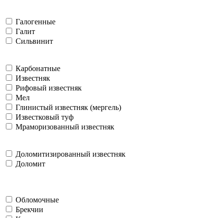
Галогенные
Галит
Сильвинит
Карбонатные
Известняк
Рифовый известняк
Мел
Глинистый известняк (мергель)
Известковый туф
Мраморизованный известняк
Доломитизированный известняк
Доломит
Обломочные
Брекчии