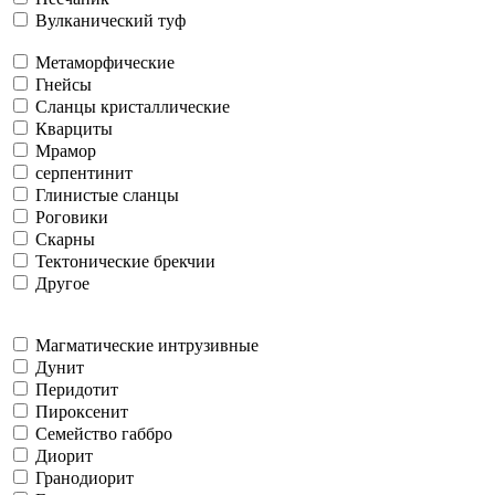
Вулканический туф
Метаморфические
Гнейсы
Сланцы кристаллические
Кварциты
Мрамор
серпентинит
Глинистые сланцы
Роговики
Скарны
Тектонические брекчии
Другое
Магматические интрузивные
Дунит
Перидотит
Пироксенит
Семейство габбро
Диорит
Гранодиорит