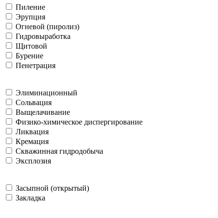
Пиление
Эрупция
Огневой (пиролиз)
Гидровыработка
Щитовой
Бурение
Пенетрация
Элиминационный
Сольвация
Выщелачивание
Физико-химическое диспергирование
Ликвация
Кремация
Скважинная гидродобыча
Эксплозия
Засыпной (открытый)
Закладка