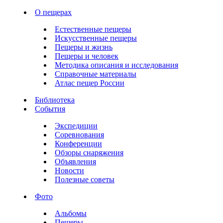
О пещерах
Естественные пещеры
Искусственные пещеры
Пещеры и жизнь
Пещеры и человек
Методика описания и исследования
Справочные материалы
Атлас пещер России
Библиотека
События
Экспедиции
Соревнования
Конференции
Обзоры снаряжения
Объявления
Новости
Полезные советы
Фото
Альбомы
Пещеры